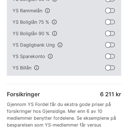
YS Rammelån
info
YS Boliglån 75 %
info
YS Boliglån 90 %
info
YS Dagligbank Ung
info
YS Sparekonto
info
YS Billån
info
Forsikringer
6 211 kr
Gjennom YS Fordel får du ekstra gode priser på
forsikringer hos Gjensidige. Mer enn 6 av 10
medlemmer benytter fordelene. Se eksemplene på
besparelsen som YS-medlemmer får versus