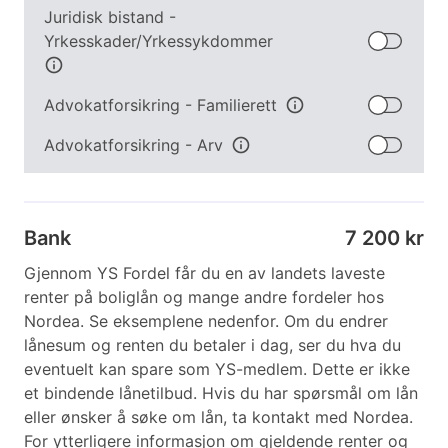
Juridisk bistand -
Yrkesskader/Yrkessykdommer
info
Advokatforsikring - Familierett
info
Advokatforsikring - Arv
info
Bank
7 200 kr
Gjennom YS Fordel får du en av landets laveste
renter på boliglån og mange andre fordeler hos
Nordea. Se eksemplene nedenfor. Om du endrer
lånesum og renten du betaler i dag, ser du hva du
eventuelt kan spare som YS-medlem. Dette er ikke
et bindende lånetilbud. Hvis du har spørsmål om lån
eller ønsker å søke om lån, ta kontakt med Nordea.
For ytterligere informasjon om gjeldende renter og