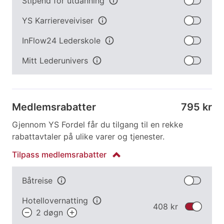
Stipend for utdanning
info
YS Karriereveiviser
info
InFlow24 Lederskole
info
Mitt Lederunivers
info
Medlemsrabatter
795 kr
Gjennom YS Fordel får du tilgang til en rekke
rabattavtaler på ulike varer og tjenester.
Tilpass
medlemsrabatter
Båtreise
info
Hotellovernatting
info
408 kr
2
døgn