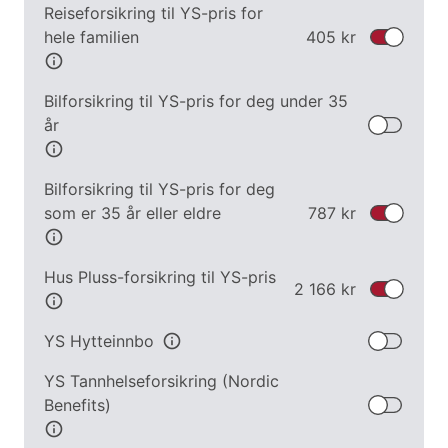
Reiseforsikring til YS-pris for
hele familien
405 kr
info
Bilforsikring til YS-pris for deg under 35
år
info
Bilforsikring til YS-pris for deg
som er 35 år eller eldre
787 kr
info
Hus Pluss-forsikring til YS-pris
2 166 kr
info
YS Hytteinnbo
info
YS Tannhelse­forsikring (Nordic
Benefits)
info