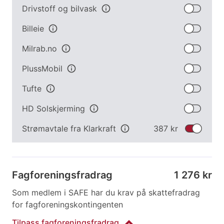
Drivstoff og bilvask
info
Billeie
info
Milrab.no
info
PlussMobil
info
Tufte
info
HD Solskjerming
info
Strømavtale fra Klarkraft
info
387 kr
Fagforeningsfradrag
1 276 kr
Som medlem i SAFE har du krav på skattefradrag
for fagforeningskontingenten
Tilpass
fagforeningsfradrag