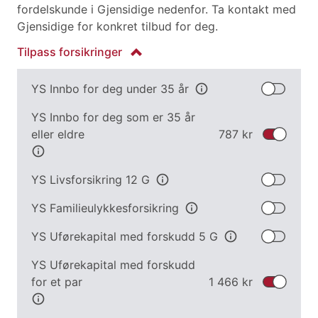
fordelskunde i Gjensidige nedenfor. Ta kontakt med
Gjensidige for konkret tilbud for deg.
Tilpass
forsikringer
YS Innbo for deg under 35 år
info
YS Innbo for deg som er 35 år
eller eldre
787 kr
info
YS Livsforsikring 12 G
info
YS Familieulykkesforsikring
info
YS Uførekapital med forskudd 5 G
info
YS Uførekapital med forskudd
for et par
1 466 kr
info