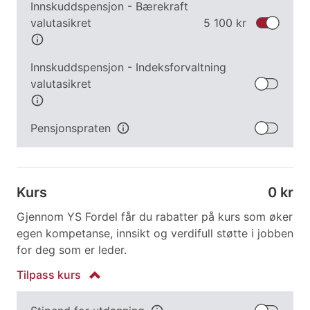
Innskudds­pensjon - Bærekraft
valutasikret
5 100 kr
info
Innskudds­pensjon - Indeks­forvaltning
valutasikret
info
Pensjonspraten
info
Kurs
0 kr
Gjennom YS Fordel får du rabatter på kurs som øker
egen kompetanse, innsikt og verdifull støtte i jobben
for deg som er leder.
Tilpass
kurs