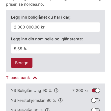
priser, se nordea.no.
Legg inn boliglånet du har i dag:
Legg inn din nominelle boliglånsrente:
Beregn
Tilpass
bank
YS Boliglån Ung 90 %
info
7 200 kr
YS Første­hjemslån 90 %
info
YS Boliglån 60 %
info